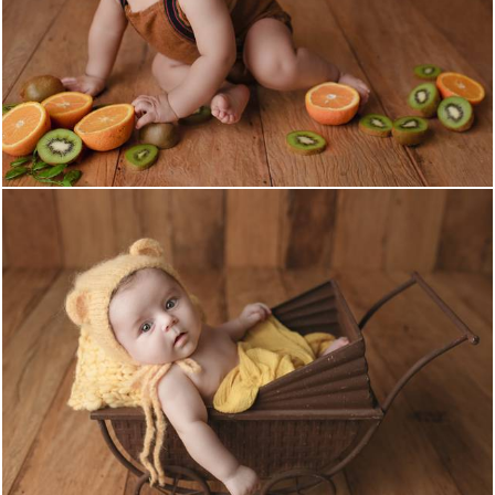
1094
2
795
0