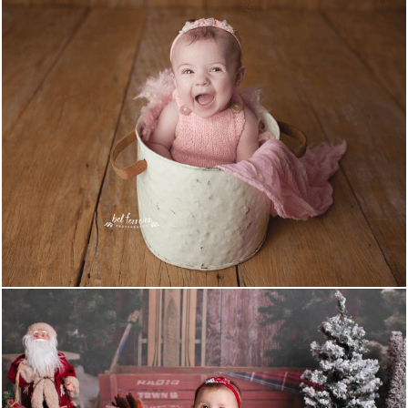
2092
20