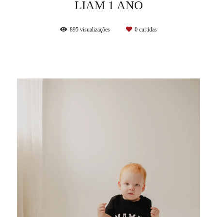
LIAM 1 ANO
895
visualizações
0
curtidas