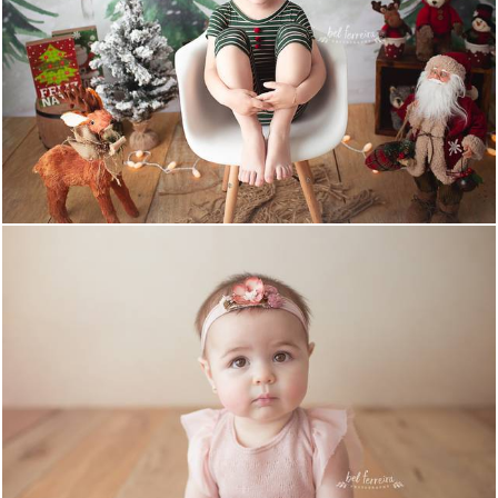
1711
12
2825
23