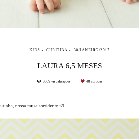
KIDS
CURITIBA
30/JANEIRO/2017
LAURA 6,5 MESES
3389
visualizações
48
curtidas
rinha, nossa musa sorridente <3