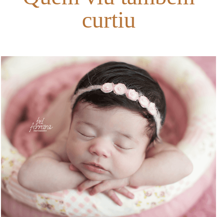
curtiu
4731
35