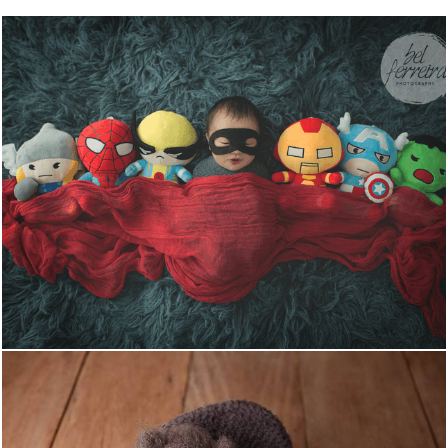
11777
59