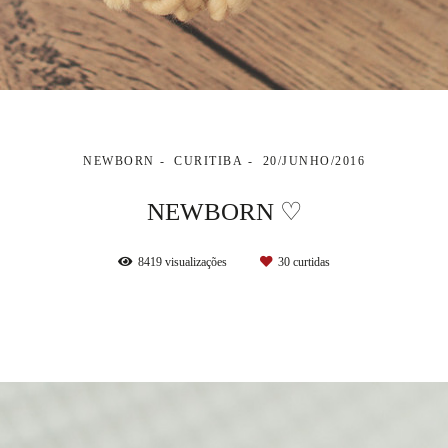
NEWBORN
CURITIBA
20/JUNHO/2016
NEWBORN ♡
8419
visualizações
30
curtidas