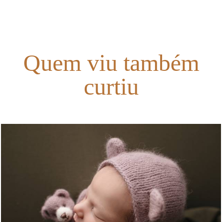
Quem viu também
curtiu