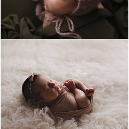
585
0
1584
2