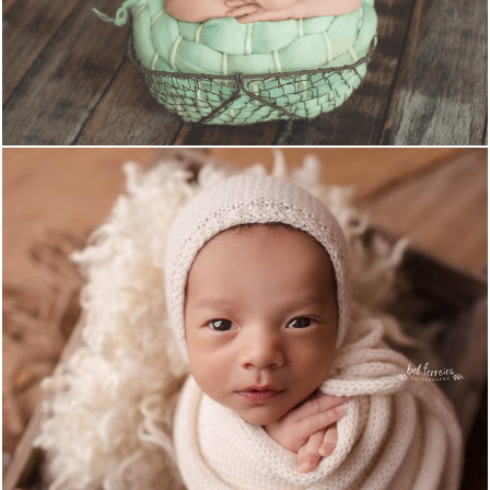
3316
23
1949
1