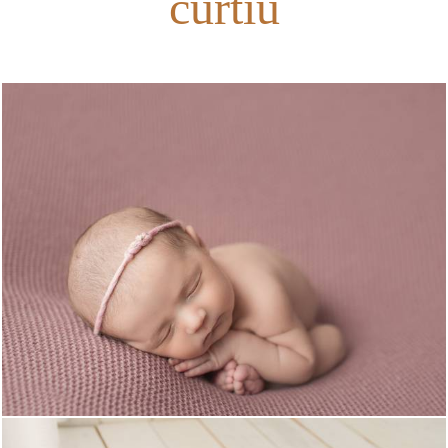
curtiu
3971
27