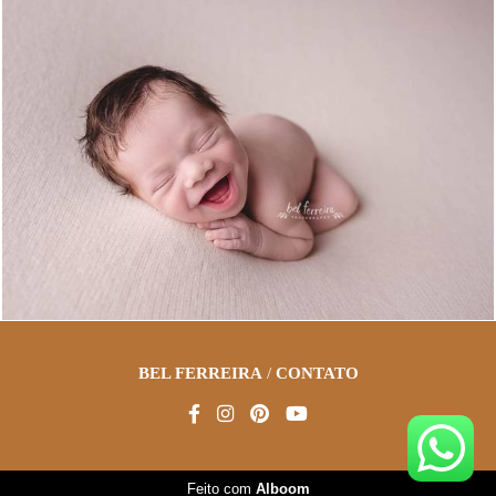
1713
2
BEL FERREIRA
/
CONTATO
Feito com
Alboom