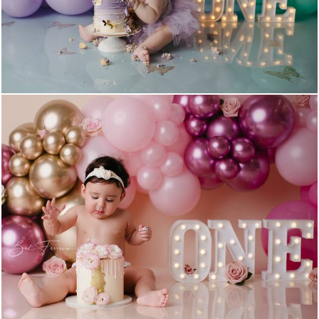
1101
1
1239
0