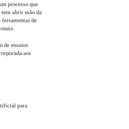
 um processo que
a sem abrir mão da
s ferramentas de
ionais.
o de ensaios
ncorporada aos
ificial para