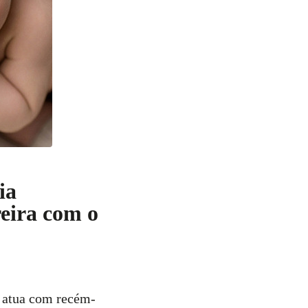
ia
reira com o
m atua com recém-