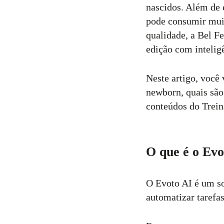
nascidos. Além de 
pode consumir muit
11
Curtir
qualidade, a Bel F
edição com inteligê
Comentar
Neste artigo, você
newborn, quais são
conteúdos do Trei
O que é o Evo
O Evoto AI é um sof
automatizar tarefas