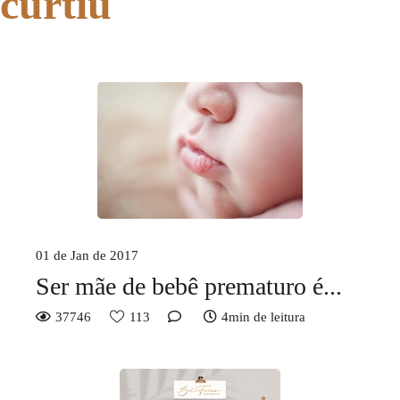
curtiu
01 de Jan de 2017
Ser mãe de bebê prematuro é...
37746
113
4min de leitura