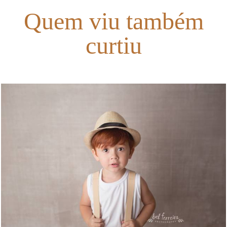
Quem viu também
curtiu
2438
26