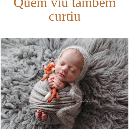
Quem viu também
curtiu
1130
6