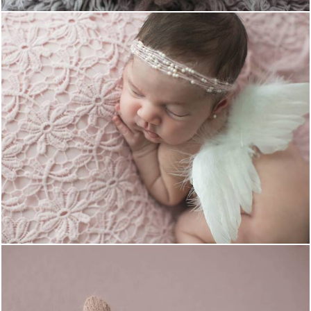
4498
41