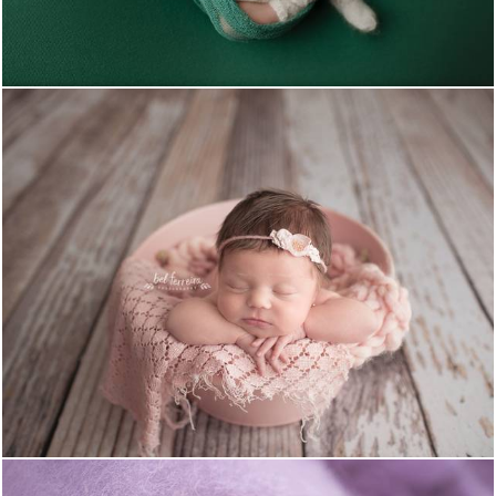
3054
24